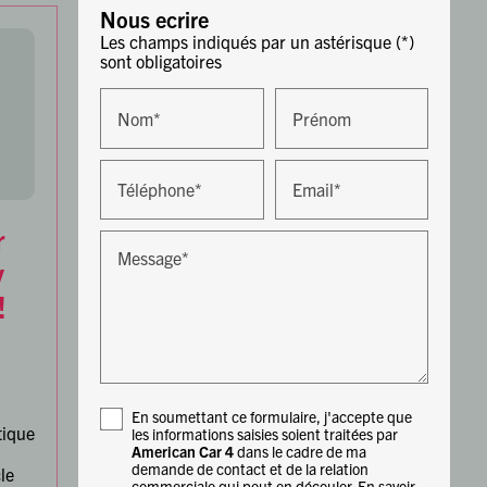
Nous ecrire
Les champs indiqués par un astérisque (*)
sont obligatoires
Nom*
Prénom
Téléphone*
Email*
r
Message*
y
!
En soumettant ce formulaire, j'accepte que
ique
les informations saisies soient traitées par
American Car 4
dans le cadre de ma
demande de contact et de la relation
le
commerciale qui peut en découler.
En savoir