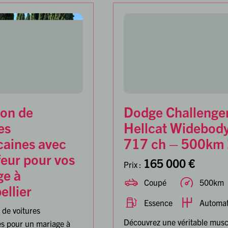
ion de
Dodge Challenge
es
Hellcat Widebod
caines avec
717 ch – 500km 
eur pour vos
165 000 €
Prix :
ge à
Coupé
500km
llier
Essence
Automat
 de voitures
Découvrez une véritable musc
s pour un mariage à