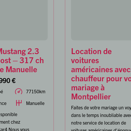
Mustang 2.3
Location de
ost – 317 ch
voitures
te Manuelle
américaines avec
chauffeur pour v
990 €
mariage à
pé
77150km
Montpellier
nce
Manuelle
Faites de votre mariage un vo
isponible
dans le temps inoubliable ave
ment chez
notre service de location de
ar4 Nous vous
voitures américaines d'époque