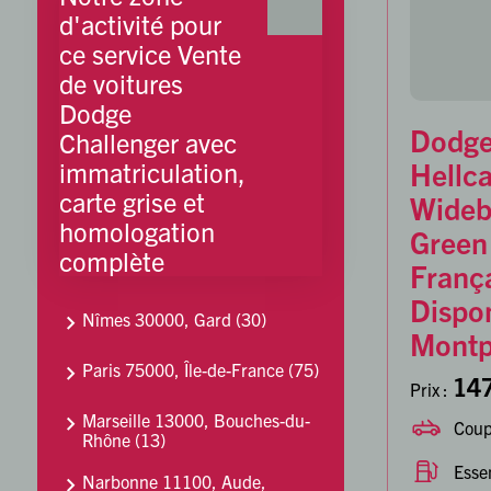
d'activité pour
ce service Vente
de voitures
Dodge
Dodge
Challenger avec
Hellc
immatriculation,
carte grise et
Wideb
homologation
Green 
complète
Franç
Dispon
Nîmes 30000, Gard (30)
Montpe
Paris 75000, Île-de-France (75)
147
Prix :
Marseille 13000, Bouches-du-
Cou
Rhône (13)
Esse
Narbonne 11100, Aude,