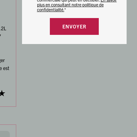
plus en consultant notre politique de
confidentialité.
*
.2L
7
ger
e est