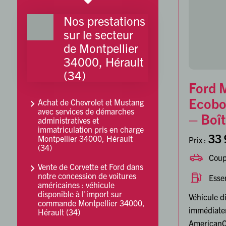
Nos prestations
sur le secteur
de Montpellier
34000, Hérault
(34)
Ford 
Ecobo
Achat de Chevrolet et Mustang
avec services de démarches
– Boî
administratives et
immatriculation pris en charge
33 
Montpellier 34000, Hérault
Prix :
(34)
Cou
Vente de Corvette et Ford dans
notre concession de voitures
Esse
américaines : véhicule
disponible à l'import sur
Véhicule d
commande Montpellier 34000,
immédiate
Hérault (34)
AmericanC