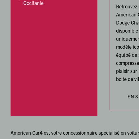
Occitanie
Retrouvez 
American C
Dodge Chal
disponible
uniquemen
modèle ic
équipé de 
compresseu
plaisir sur
boite de vi
EN S
American Car4 est votre concessionnaire spécialisé en voitu