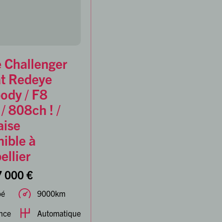
 Challenger
at Redeye
ody / F8
/ 808ch ! /
aise
ible à
llier
 000 €
pé
9000km
nce
Automatique