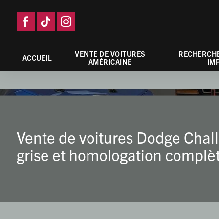
VENTE DE VOITURES
RECHERCHE
ACCUEIL
AMÉRICAINE
IM
Vente de voitures Dodge Chall
grise et homologation complèt