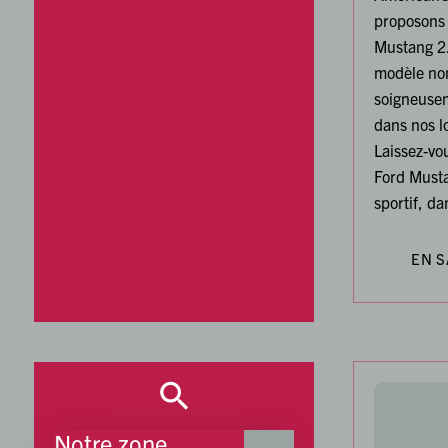
proposons 
Mustang 2
modèle non
soigneusem
dans nos l
Laissez-vo
Ford Must
sportif, da
EN S
Notre zone