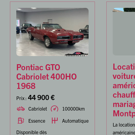
Locat
Pontiac GTO
voitur
Cabriolet 400HO
améri
1968
chauff
44 900 €
Prix :
maria
Cabriolet
100000km
Montpe
Essence
Automatique
La location
Disponible dès
américaine