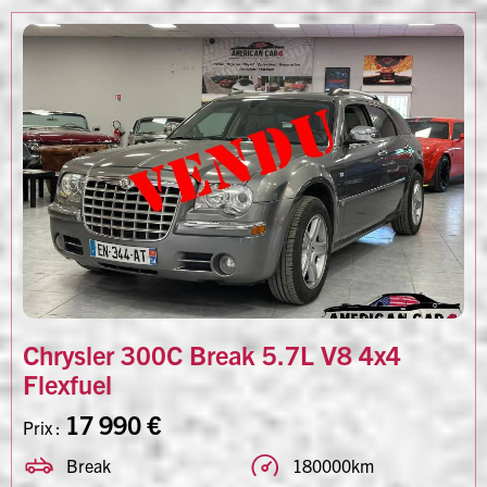
Chrysler 300C Break 5.7L V8 4x4
Flexfuel
17 990 €
Prix :
Break
180000km